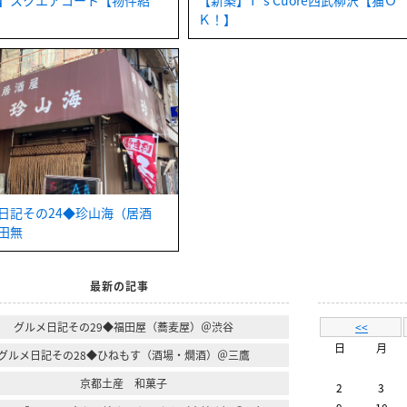
】スクエアコート【物件紹
【新築】T`s Cuore西武柳沢【猫Ｏ
Ｋ！】
日記その24◆珍山海（居酒
田無
最新の記事
グルメ日記その29◆福田屋（蕎麦屋）＠渋谷
<<
日
月
グルメ日記その28◆ひねもす（酒場・燗酒）＠三鷹
京都土産 和菓子
2
3