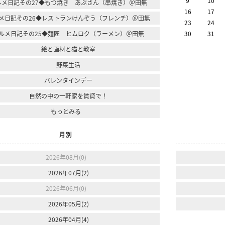
9
10
ルメ日記その27◆もつ焼き あぶさん（串焼き）＠田無
16
17
メ日記その26◆レストランけんぞう（フレンチ）＠田無
23
24
ルメ日記その25◆麺匠 ヒムロク（ラーメン）＠田無
30
31
絵と画材と猫と教室
野菜生活
バレンタインデー
自然の中の一軒家を賃貸で！
もっとみる
月別
2026年08月(0)
2026年07月(2)
2026年06月(0)
2026年05月(2)
2026年04月(4)