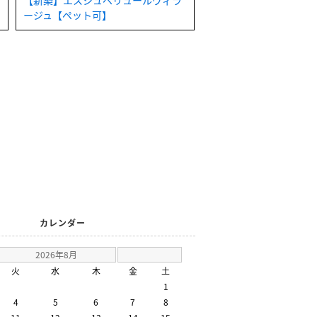
【新築】エスシュペリュールヴィラ
ージュ【ペット可】
カレンダー
2026年8月
火
水
木
金
土
1
4
5
6
7
8