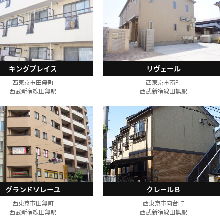
キングプレイス
リヴェール
西東京市田無町
西東京市南町
西武新宿線田無駅
西武新宿線田無駅
グランドソレーユ
クレールＢ
西東京市田無町
西東京市向台町
西武新宿線田無駅
西武新宿線田無駅