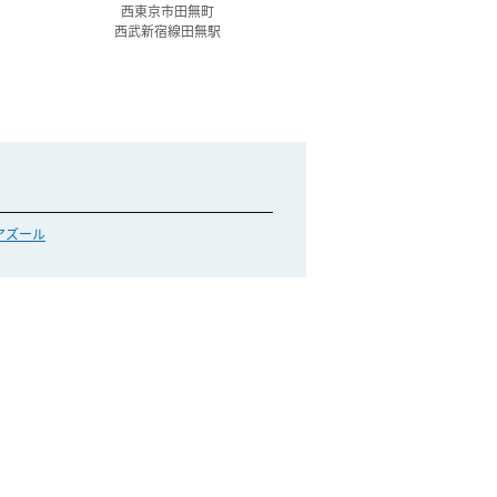
西東京市田無町
西武新宿線田無駅
アズール