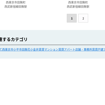
西東京市田無町
西東京市田無町
西武新宿線田無駅
西武新宿線田無駅
1
2
連するカテゴリ
て
西東京市
小平市
田無
花小金井
賃貸マンション
賃貸アパート
店舗・事務所
賃貸戸建