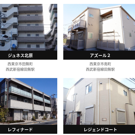
ジュネス北原
アズール２
西東京市田無町
西東京市南町
西武新宿線田無駅
西武新宿線田無駅
レフィナード
レジェンドコート