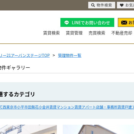
物件検索
お気
LINEでお問い合わせ
賃貸検索
賃貸管理
売買検索
不動産売却
リー21アーバンステージTOP
管理物件一覧
物件ギャラリー
連するカテゴリ
て
西東京市
小平市
田無
花小金井
賃貸マンション
賃貸アパート
店舗・事務所
賃貸戸建