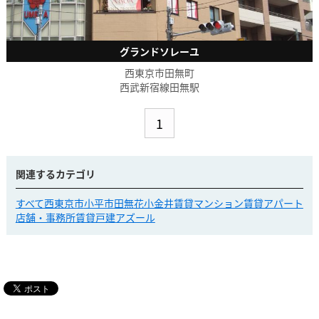
グランドソレーユ
西東京市田無町
西武新宿線田無駅
1
関連するカテゴリ
すべて
西東京市
小平市
田無
花小金井
賃貸マンション
賃貸アパート
店舗・事務所
賃貸戸建
アズール