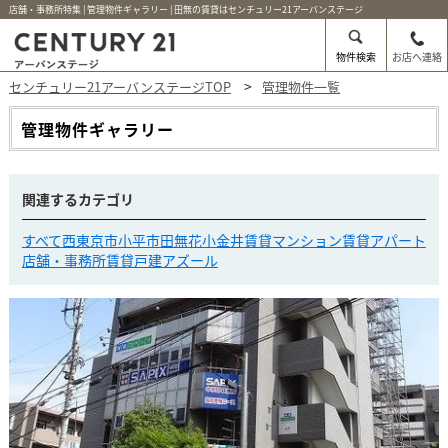
店舗・事務所特集 | 管理物件ギャラリー | 田無の賃貸はセンチュリー21アーバンステージ
物件検索
お店へ連絡
センチュリー21アーバンステージTOP
管理物件一覧
管理物件ギャラリー
関連するカテゴリ
すべて
西東京市
小平市
田無
花小金井
賃貸マンション
賃貸アパート
店舗・事務所
賃貸戸建
アズール