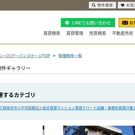
物件検索
お気
LINEでお問い合わせ
賃貸検索
賃貸管理
売買検索
不動産売却
リー21アーバンステージTOP
管理物件一覧
物件ギャラリー
連するカテゴリ
て
西東京市
小平市
田無
花小金井
賃貸マンション
賃貸アパート
店舗・事務所
賃貸戸建