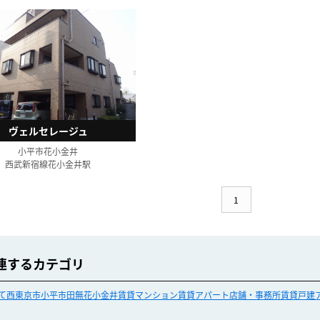
ヴェルセレージュ
小平市花小金井
西武新宿線花小金井駅
1
連するカテゴリ
て
西東京市
小平市
田無
花小金井
賃貸マンション
賃貸アパート
店舗・事務所
賃貸戸建