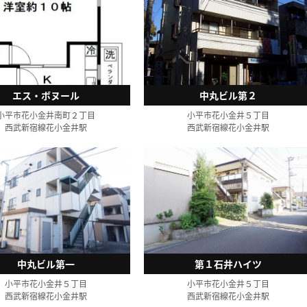
エス・ボヌール
中丸ビル第２
小平市花小金井南町２丁目
小平市花小金井５丁目
西武新宿線花小金井駅
西武新宿線花小金井駅
中丸ビル第一
第１石井ハイツ
小平市花小金井５丁目
小平市花小金井５丁目
西武新宿線花小金井駅
西武新宿線花小金井駅