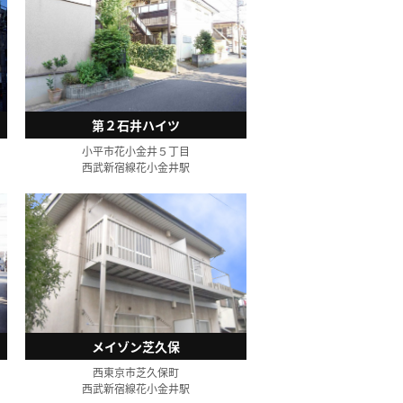
第２石井ハイツ
小平市花小金井５丁目
西武新宿線花小金井駅
メイゾン芝久保
西東京市芝久保町
西武新宿線花小金井駅