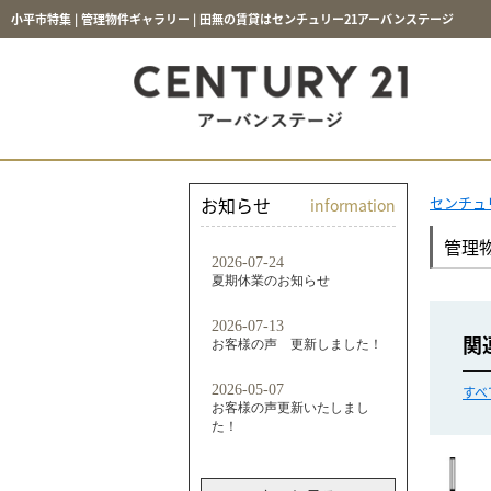
小平市特集 | 管理物件ギャラリー | 田無の賃貸はセンチュリー21アーバンステージ
お知らせ
センチュ
information
管理
関
すべ