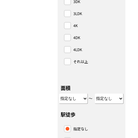
3DK
3LDK
4K
4DK
4LDK
それ以上
面積
～
駅徒歩
指定なし