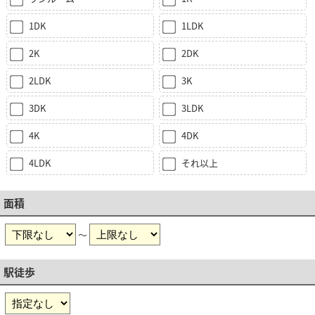
1DK
1LDK
2K
2DK
2LDK
3K
3DK
3LDK
4K
4DK
4LDK
それ以上
面積
～
駅徒歩