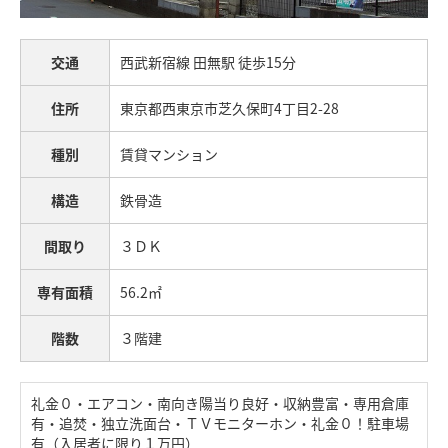
交通
西武新宿線
田無駅
徒歩15分
住所
東京都西東京市芝久保町4丁目2-28
種別
賃貸マンション
構造
鉄骨造
間取り
３ＤＫ
専有面積
56.2㎡
階数
３階建
礼金０・エアコン・南向き陽当り良好・収納豊富・専用倉庫
有・追焚・独立洗面台・ＴＶモニターホン・礼金０！駐車場
有（入居者に限り１万円）