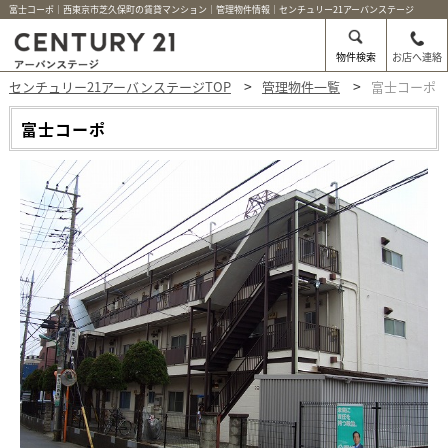
富士コーポ｜西東京市芝久保町の賃貸マンション｜管理物件情報｜センチュリー21アーバンステージ
物件検索
お店へ連絡
センチュリー21アーバンステージTOP
管理物件一覧
富士コーポ
富士コーポ