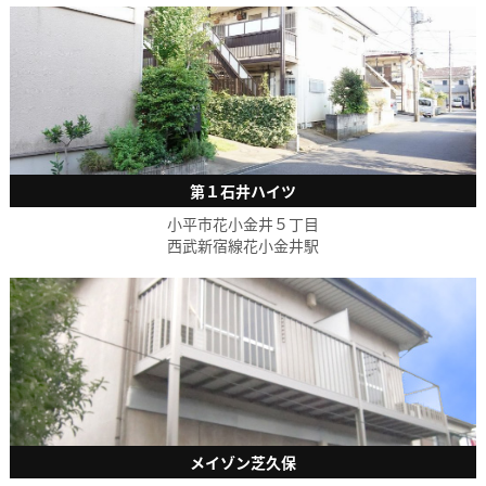
第１石井ハイツ
小平市花小金井５丁目
西武新宿線花小金井駅
メイゾン芝久保