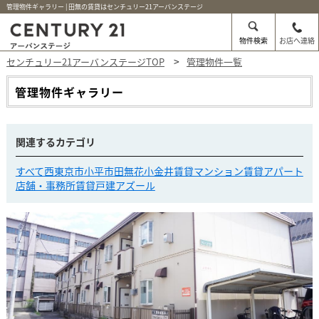
管理物件ギャラリー | 田無の賃貸はセンチュリー21アーバンステージ
物件検索
お店へ連絡
センチュリー21アーバンステージTOP
管理物件一覧
管理物件ギャラリー
関連するカテゴリ
すべて
西東京市
小平市
田無
花小金井
賃貸マンション
賃貸アパート
店舗・事務所
賃貸戸建
アズール