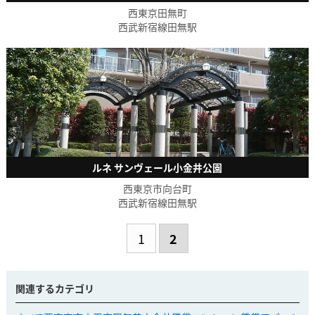
西東京田無町
西武新宿線田無駅
ルネ サンヴェール小金井公園
西東京市向台町
西武新宿線田無駅
1
2
関連するカテゴリ