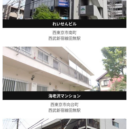
れいせんビル
西東京市南町
西武新宿線田無駅
海老沢マンション
西東京市向台町
西武新宿線田無駅