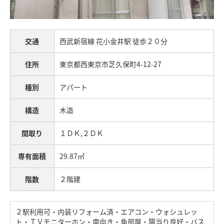
交通
西武新宿線
花小金井駅
徒歩２０分
住所
東京都西東京市芝久保町4-12-27
種別
アパート
構造
木造
間取り
１ＤＫ,２ＤＫ
専有面積
29.87㎡
階数
２階建
２駅利用可・内装リフォーム済・エアコン・ウォシュレッ
ト・ＴＶモニターホン・南向き・角部屋・陽当り良好・バス