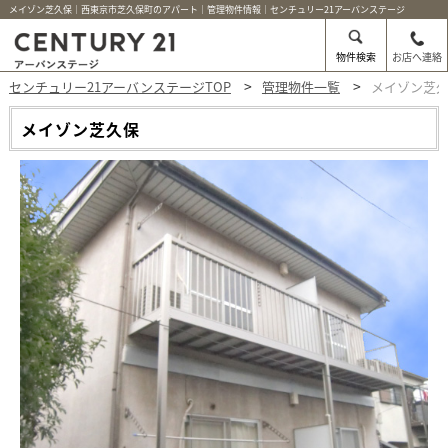
メイゾン芝久保｜西東京市芝久保町のアパート｜管理物件情報｜センチュリー21アーバンステージ
物件検索
お店へ連絡
センチュリー21アーバンステージTOP
管理物件一覧
メイゾン芝
メイゾン芝久保