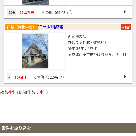
2
209
25.8万円
その他（66.63ｍ
）
ナオエコーポ1階店舗
店舗（建物一部）
西武池袋線
ひばりヶ丘駅
/ 徒歩3分
築年 36年 / 4階建
東京都西東京市ひばりが丘北３丁目
2
-
35万円
その他（82.66ｍ
）
棟数
4
件 (総物件数：
4
件)
条件を絞り込む