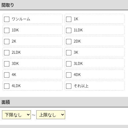
間取り
ワンルーム
1K
1DK
1LDK
2K
2DK
2LDK
3K
3DK
3LDK
4K
4DK
4LDK
それ以上
面積
～