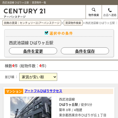
西武池袋線 ひばりヶ丘駅 ｜賃貸物件一覧
物件検索
お店へ連絡
田無の賃貸｜センチュリー21アーバンステージ
賃貸物件検索
西武池袋線 ひばりヶ丘駅 
選択中の条件
西武池袋線 ひばりヶ丘駅
条件を変更
条件を保存
棟数
4
件 (総物件数：
4
件)
並び順 ：
アートフルひばりサクセス
マンション
西武池袋線
ひばりヶ丘駅
/ 徒歩5分
築年 8年 / 4階建
東京都西東京市ひばりが丘１丁目