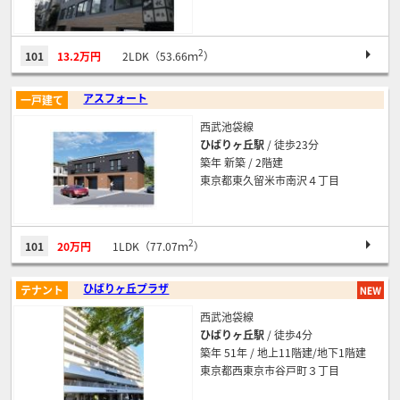
2
101
13.2万円
2LDK（53.66ｍ
）
アスフォート
一戸建て
西武池袋線
ひばりヶ丘駅
/ 徒歩23分
築年 新築 / 2階建
東京都東久留米市南沢４丁目
2
101
20万円
1LDK（77.07ｍ
）
ひばりヶ丘プラザ
テナント
西武池袋線
ひばりヶ丘駅
/ 徒歩4分
築年 51年 / 地上11階建/地下1階建
東京都西東京市谷戸町３丁目