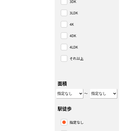
3DK
3LDK
4K
4DK
4LDK
それ以上
面積
～
駅徒歩
指定なし