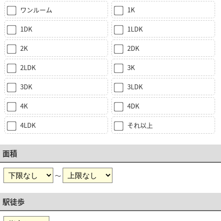
ワンルーム
1K
1DK
1LDK
2K
2DK
2LDK
3K
3DK
3LDK
4K
4DK
4LDK
それ以上
面積
～
駅徒歩