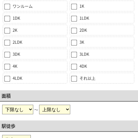
ワンルーム
1K
1DK
1LDK
2K
2DK
2LDK
3K
3DK
3LDK
4K
4DK
4LDK
それ以上
面積
～
駅徒歩