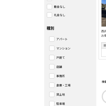
敷金なし
礼金なし
種別
西
お
アパート
マンション
戸建て
店舗
事務所
棟
倉庫・工場
貸土地
駐車場