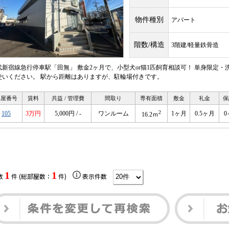
物件種別
アパート
階数/構造
3階建/軽量鉄骨造
武新宿線急行停車駅「田無」 敷金2ヶ月で、小型犬or猫1匹飼育相談可！ 単身限定
使いください。 駅から距離はありますが、駐輪場付きです。
部屋番号
賃料
共益 / 管理費
間取り
専有面積
敷金
礼金
保
2
105
3万円
5,000円 / -
ワンルーム
1ヶ月
0.5ヶ月
0
16.2ｍ
1
1
数
件 (総部屋数：
件)
表示件数