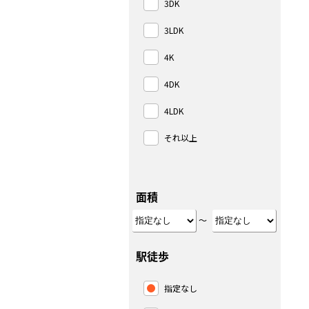
3DK
3LDK
4K
4DK
4LDK
それ以上
面積
～
駅徒歩
指定なし