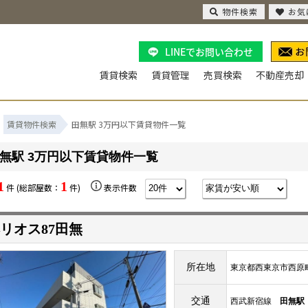
物件検索
お気
LINEでお問い合わせ
賃貸検索
賃貸管理
売買検索
不動産売却
賃貸物件検索
田無駅 3万円以下賃貸物件一覧
無駅 3万円以下賃貸物件一覧
1
1
件 (総部屋数：
件)
表示件数
リオス87田無
所在地
東京都西東京市西原
交通
西武新宿線
田無駅