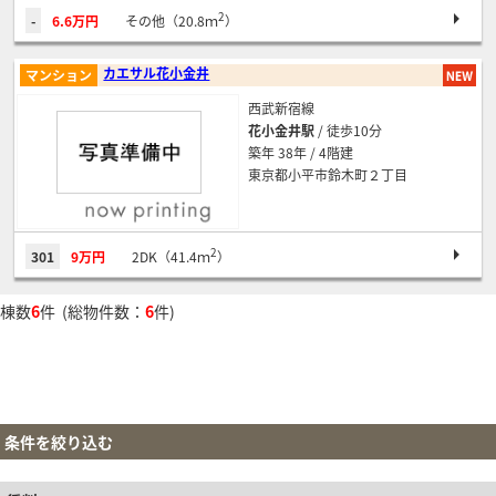
2
-
6.6万円
その他（20.8ｍ
）
カエサル花小金井
マンション
西武新宿線
花小金井駅
/ 徒歩10分
築年 38年 / 4階建
東京都小平市鈴木町２丁目
2
301
9万円
2DK（41.4ｍ
）
棟数
6
件 (総物件数：
6
件)
条件を絞り込む