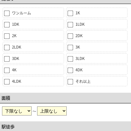
ワンルーム
1K
1DK
1LDK
2K
2DK
2LDK
3K
3DK
3LDK
4K
4DK
4LDK
それ以上
面積
～
駅徒歩