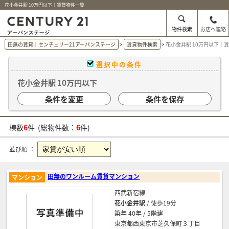
花小金井駅 10万円以下｜賃貸物件一覧
物件検索
お店へ連絡
田無の賃貸｜センチュリー21アーバンステージ
賃貸物件検索
花小金井駅 10万円以下｜
選択中の条件
花小金井駅 10万円以下
条件を変更
条件を保存
棟数
6
件 (総物件数：
6
件)
並び順 ：
田無のワンルーム賃貸マンション
マンション
西武新宿線
花小金井駅
/ 徒歩19分
築年 40年 / 5階建
東京都西東京市芝久保町３丁目