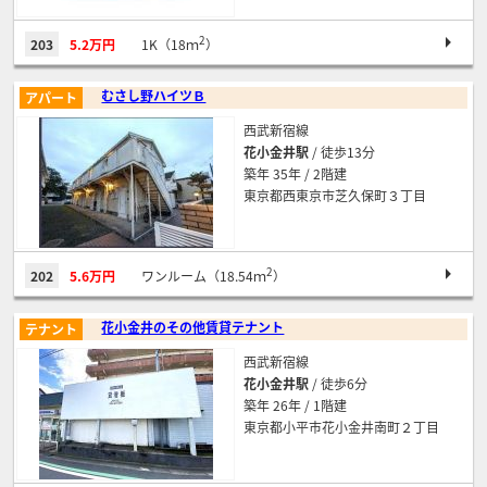
2
203
5.2万円
1K（18ｍ
）
むさし野ハイツＢ
アパート
西武新宿線
花小金井駅
/ 徒歩13分
築年 35年 / 2階建
東京都西東京市芝久保町３丁目
2
202
5.6万円
ワンルーム（18.54ｍ
）
花小金井のその他賃貸テナント
テナント
西武新宿線
花小金井駅
/ 徒歩6分
築年 26年 / 1階建
東京都小平市花小金井南町２丁目