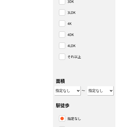
3DK
3LDK
4K
4DK
4LDK
それ以上
面積
～
駅徒歩
指定なし