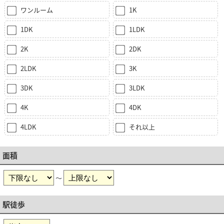
ワンルーム
1K
1DK
1LDK
2K
2DK
2LDK
3K
3DK
3LDK
4K
4DK
4LDK
それ以上
面積
～
駅徒歩