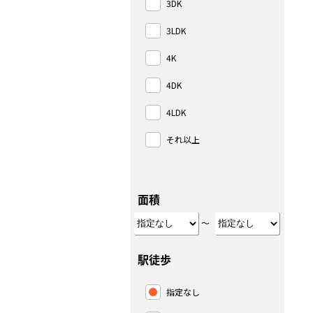
3DK
3LDK
4K
4DK
4LDK
それ以上
面積
～
駅徒歩
指定なし