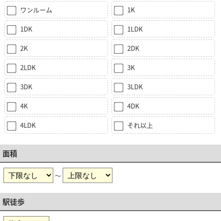
ワンルーム
1K
1DK
1LDK
2K
2DK
2LDK
3K
3DK
3LDK
4K
4DK
4LDK
それ以上
面積
～
駅徒歩