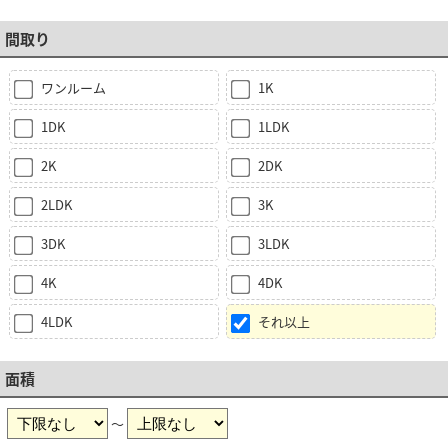
間取り
ワンルーム
1K
1DK
1LDK
2K
2DK
2LDK
3K
3DK
3LDK
4K
4DK
4LDK
それ以上
面積
～