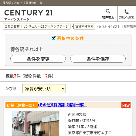
保谷駅 それ以上 ｜賃貸物件一覧
物件検索
お店へ連絡
田無の賃貸｜センチュリー21アーバンステージ
賃貸物件検索
保谷駅 それ以上 ｜賃貸物
選択中の条件
保谷駅 それ以上
条件を変更
条件を保存
棟数
2
件 (総物件数：
2
件)
並び順 ：
保谷のその他賃貸店舗（建物一部）
店舗（建物一部）
西武池袋線
保谷駅
/ 徒歩3分
築年 21年 / 3階建
東京都西東京市東町４丁目