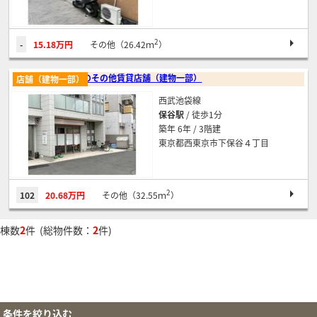
2
-
15.18万円
その他（26.42ｍ
）
保谷のその他賃貸店舗（建物一部）
店舗（建物一部）
西武池袋線
保谷駅
/ 徒歩1分
築年 6年 / 3階建
東京都西東京市下保谷４丁目
2
102
20.68万円
その他（32.55ｍ
）
棟数
2
件 (総物件数：
2
件)
条件を絞り込む