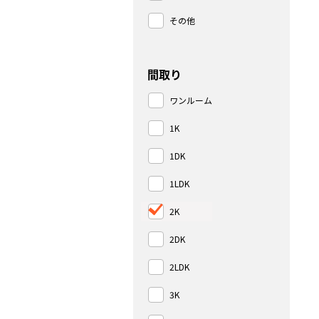
その他
間取り
ワンルーム
1K
1DK
1LDK
2K
2DK
2LDK
3K