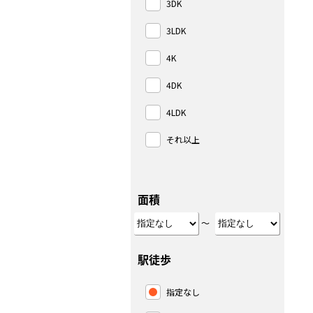
3DK
3LDK
4K
4DK
4LDK
それ以上
面積
～
駅徒歩
指定なし