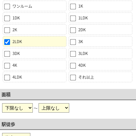
ワンルーム
1K
1DK
1LDK
2K
2DK
2LDK
3K
3DK
3LDK
4K
4DK
4LDK
それ以上
面積
～
駅徒歩