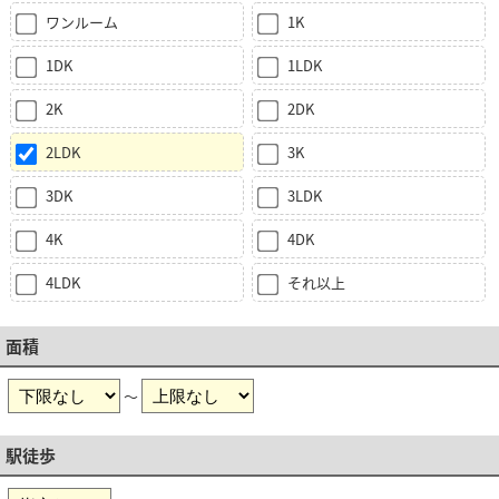
ワンルーム
1K
1DK
1LDK
2K
2DK
2LDK
3K
3DK
3LDK
4K
4DK
4LDK
それ以上
面積
～
駅徒歩