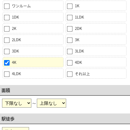
ワンルーム
1K
1DK
1LDK
2K
2DK
2LDK
3K
3DK
3LDK
4K
4DK
4LDK
それ以上
面積
～
駅徒歩