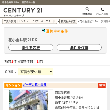
花小金井駅 2LDK ｜賃貸物件一覧
物件検索
お店へ連絡
田無の賃貸｜センチュリー21アーバンステージ
賃貸物件検索
花小金井駅 2LDK ｜賃貸物
選択中の条件
花小金井駅 2LDK
条件を変更
条件を保存
棟数
1
件 (総物件数：
1
件)
並び順 ：
ガーデン花小金井
マンション
西武新宿線
花小金井駅
/ 徒歩4分
築年 42年 / 4階建
東京都小平市花小金井南町１丁目