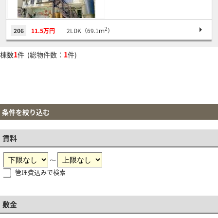
2
206
11.5万円
2LDK（69.1ｍ
）
棟数
1
件 (総物件数：
1
件)
条件を絞り込む
賃料
～
管理費込みで検索
敷金