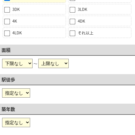
3DK
3LDK
4K
4DK
4LDK
それ以上
面積
～
駅徒歩
築年数