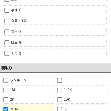
事務所
倉庫・工場
貸土地
駐車場
その他
間取り
ワンルーム
1K
1DK
1LDK
2K
2DK
2LDK
3K