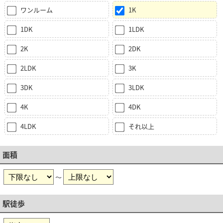
ワンルーム
1K
1DK
1LDK
2K
2DK
2LDK
3K
3DK
3LDK
4K
4DK
4LDK
それ以上
面積
～
駅徒歩