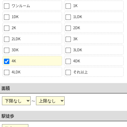
ワンルーム
1K
1DK
1LDK
2K
2DK
2LDK
3K
3DK
3LDK
4K
4DK
4LDK
それ以上
面積
～
駅徒歩