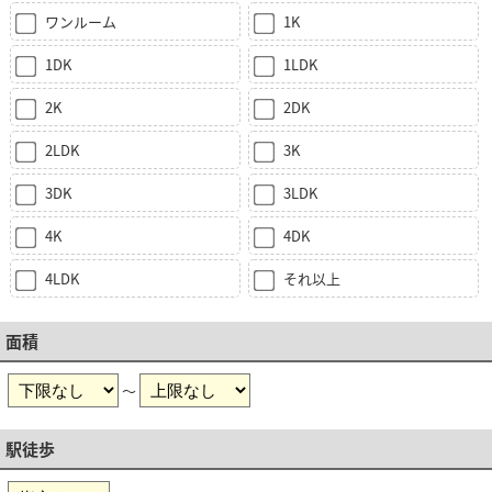
ワンルーム
1K
1DK
1LDK
2K
2DK
2LDK
3K
3DK
3LDK
4K
4DK
4LDK
それ以上
面積
～
駅徒歩