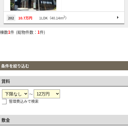
2
202
10.7万円
1LDK（40.14ｍ
）
棟数
1
件 (総物件数：
1
件)
条件を絞り込む
賃料
～
管理費込みで検索
敷金