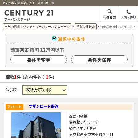
西東京市 東町 12万円以下｜賃貸物件一覧
物件検索
お店へ連絡
田無の賃貸｜センチュリー21アーバンステージ
賃貸物件検索
西東京市 東町 12万円以下
選択中の条件
西東京市 東町 12万円以下
条件を変更
条件を保存
棟数
1
件 (総物件数：
1
件)
並び順 ：
サザンロード保谷
アパート
西武池袋線
保谷駅
/ 徒歩11分
築年 2年 / 3階建
東京都西東京市東町２丁目