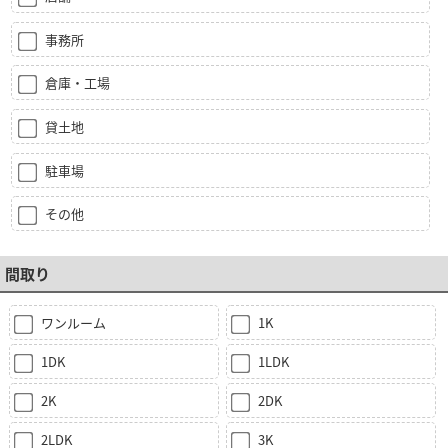
事務所
倉庫・工場
貸土地
駐車場
その他
間取り
ワンルーム
1K
1DK
1LDK
2K
2DK
2LDK
3K