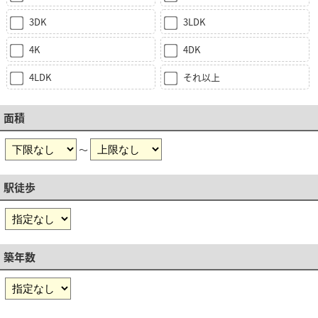
3DK
3LDK
4K
4DK
4LDK
それ以上
面積
～
駅徒歩
築年数