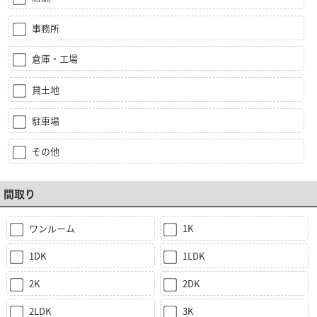
事務所
倉庫・工場
貸土地
駐車場
その他
間取り
ワンルーム
1K
1DK
1LDK
2K
2DK
2LDK
3K