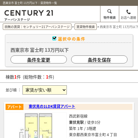
西東京市 富士町 13万円以下｜賃貸物件一覧
物件検索
お店へ連絡
田無の賃貸｜センチュリー21アーバンステージ
賃貸物件検索
西東京市 富士町 13万円
選択中の条件
西東京市 富士町 13万円以下
条件を変更
条件を保存
棟数
1
件 (総物件数：
1
件)
並び順 ：
東伏見の1LDK賃貸アパート
アパート
西武新宿線
東伏見駅
/ 徒歩3分
築年 1年 / 3階建
東京都西東京市富士町４丁目