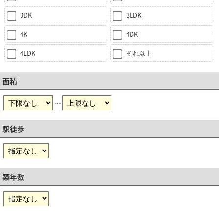
3DK
3LDK
4K
4DK
4LDK
それ以上
面積
～
駅徒歩
築年数