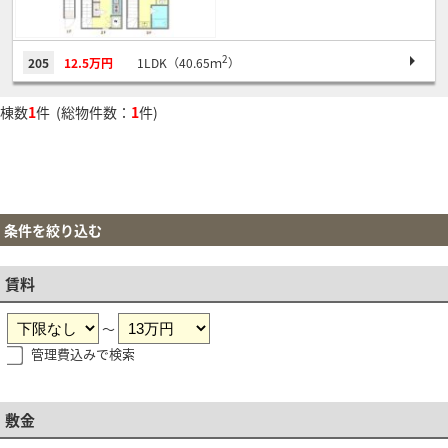
2
205
12.5万円
1LDK（40.65ｍ
）
棟数
1
件 (総物件数：
1
件)
条件を絞り込む
賃料
～
管理費込みで検索
敷金