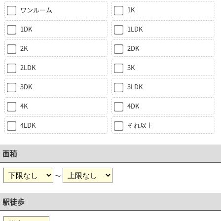
ワンルーム
1K
1DK
1LDK
2K
2DK
2LDK
3K
3DK
3LDK
4K
4DK
4LDK
それ以上
面積
～
駅徒歩