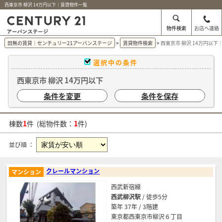
西東京市 柳沢 14万円以下｜賃貸物件一覧
物件検索
お店へ連絡
田無の賃貸｜センチュリー21アーバンステージ
賃貸物件検索
西東京市 柳沢 14万円以下
選択中の条件
西東京市 柳沢 14万円以下
条件を変更
条件を保存
棟数
1
件 (総物件数：
1
件)
並び順 ：
クレールマンション
マンション
西武新宿線
西武柳沢駅
/ 徒歩5分
築年 37年 / 3階建
東京都西東京市柳沢６丁目