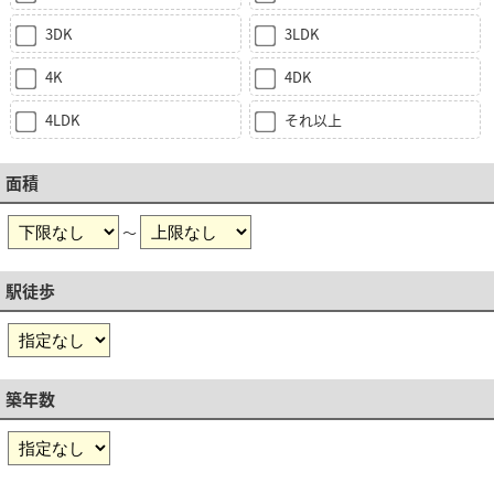
3DK
3LDK
4K
4DK
4LDK
それ以上
面積
～
駅徒歩
築年数