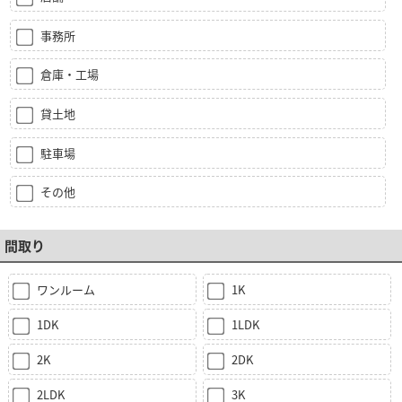
事務所
倉庫・工場
貸土地
駐車場
その他
間取り
ワンルーム
1K
1DK
1LDK
2K
2DK
2LDK
3K