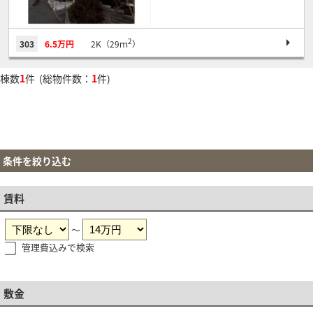
2
303
6.5万円
2K（29ｍ
）
棟数
1
件 (総物件数：
1
件)
条件を絞り込む
賃料
～
管理費込みで検索
敷金