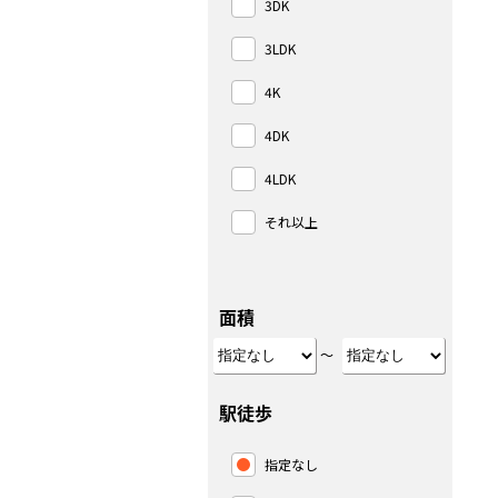
3DK
3LDK
4K
4DK
4LDK
それ以上
面積
～
駅徒歩
指定なし