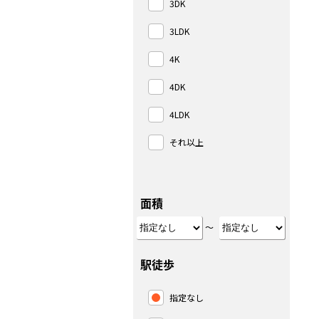
3DK
3LDK
4K
4DK
4LDK
それ以上
面積
～
駅徒歩
指定なし