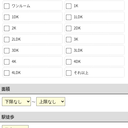
ワンルーム
1K
1DK
1LDK
2K
2DK
2LDK
3K
3DK
3LDK
4K
4DK
4LDK
それ以上
面積
～
駅徒歩