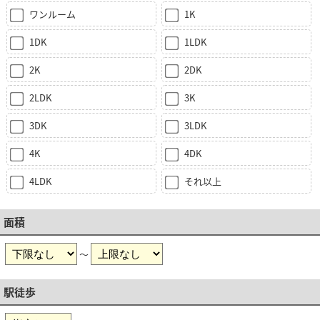
ワンルーム
1K
1DK
1LDK
2K
2DK
2LDK
3K
3DK
3LDK
4K
4DK
4LDK
それ以上
面積
～
駅徒歩