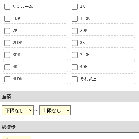
ワンルーム
1K
1DK
1LDK
2K
2DK
2LDK
3K
3DK
3LDK
4K
4DK
4LDK
それ以上
面積
～
駅徒歩