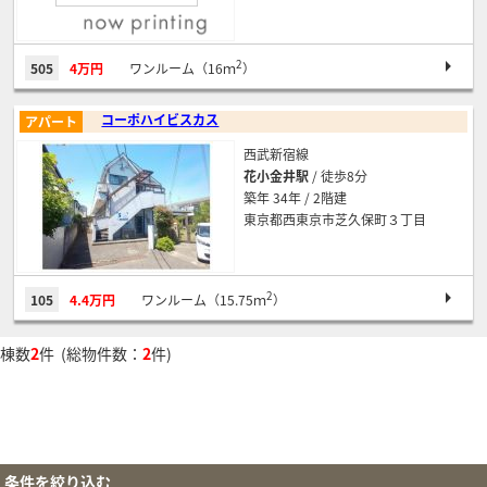
2
505
4万円
ワンルーム（16ｍ
）
コーポハイビスカス
アパート
西武新宿線
花小金井駅
/ 徒歩8分
築年 34年 / 2階建
東京都西東京市芝久保町３丁目
2
105
4.4万円
ワンルーム（15.75ｍ
）
棟数
2
件 (総物件数：
2
件)
条件を絞り込む