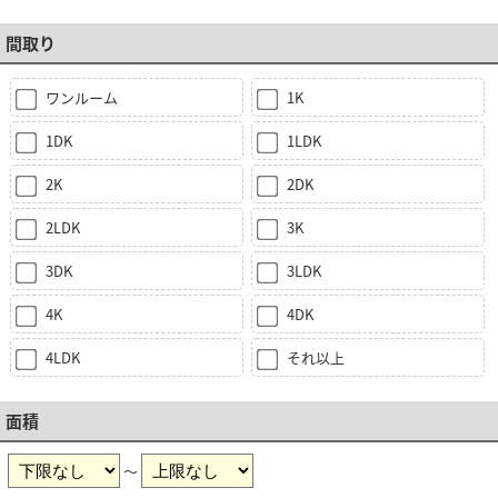
間取り
ワンルーム
1K
1DK
1LDK
2K
2DK
2LDK
3K
3DK
3LDK
4K
4DK
4LDK
それ以上
面積
～