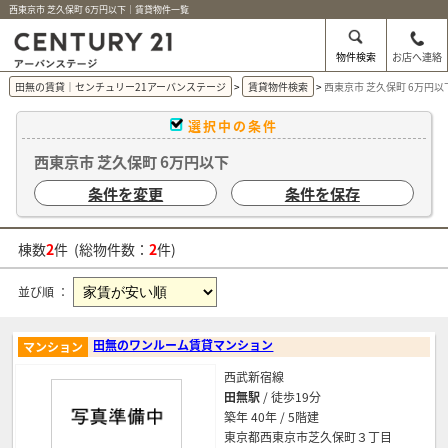
西東京市 芝久保町 6万円以下｜賃貸物件一覧
物件検索
お店へ連絡
田無の賃貸｜センチュリー21アーバンステージ
賃貸物件検索
西東京市 芝久保町 6万円
選択中の条件
西東京市 芝久保町 6万円以下
条件を変更
条件を保存
棟数
2
件 (総物件数：
2
件)
並び順 ：
田無のワンルーム賃貸マンション
マンション
西武新宿線
田無駅
/ 徒歩19分
築年 40年 / 5階建
東京都西東京市芝久保町３丁目