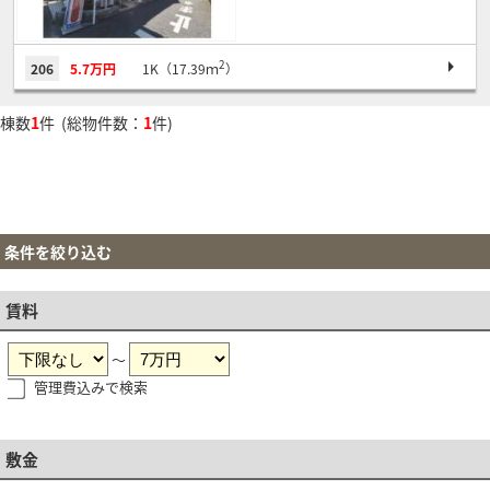
2
206
5.7万円
1K（17.39ｍ
）
棟数
1
件 (総物件数：
1
件)
条件を絞り込む
賃料
～
管理費込みで検索
敷金