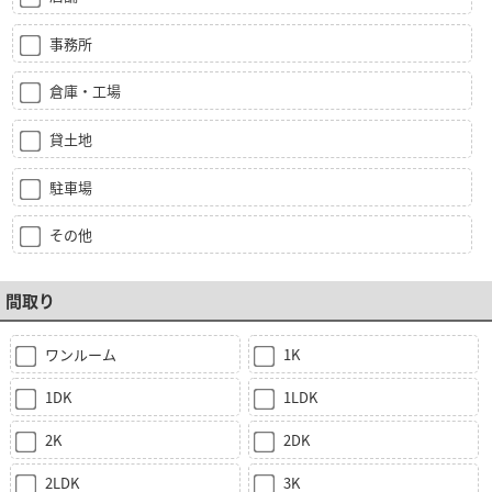
事務所
倉庫・工場
貸土地
駐車場
その他
間取り
ワンルーム
1K
1DK
1LDK
2K
2DK
2LDK
3K