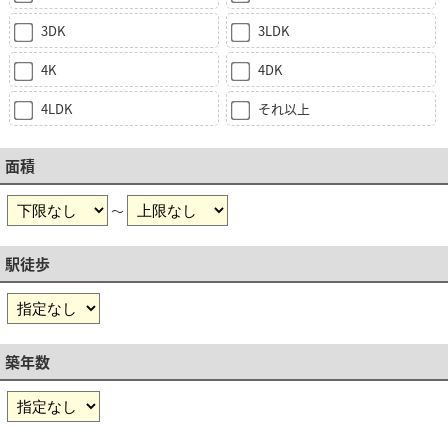
3DK
3LDK
4K
4DK
4LDK
それ以上
面積
～
駅徒歩
築年数