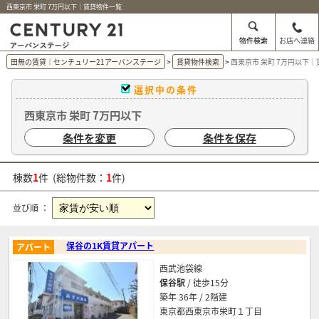
西東京市 栄町 7万円以下｜賃貸物件一覧
物件検索
お店へ連絡
田無の賃貸｜センチュリー21アーバンステージ
賃貸物件検索
西東京市 栄町 7万円以下
選択中の条件
西東京市 栄町 7万円以下
条件を変更
条件を保存
棟数
1
件 (総物件数：
1
件)
並び順 ：
保谷の1K賃貸アパート
アパート
西武池袋線
保谷駅
/ 徒歩15分
築年 36年 / 2階建
東京都西東京市栄町１丁目