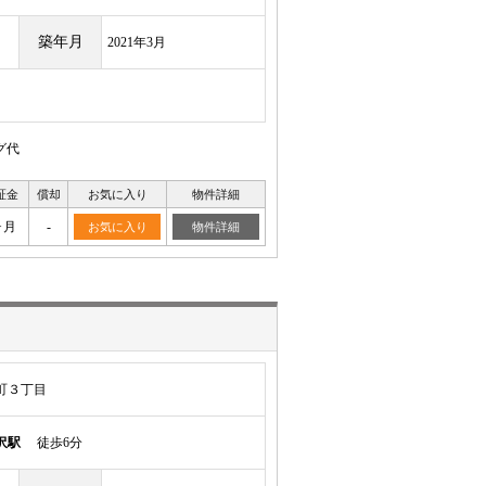
築年月
2021年3月
グ代
証金
償却
お気に入り
物件詳細
ヶ月
-
お気に入り
物件詳細
町３丁目
沢駅
徒歩6分