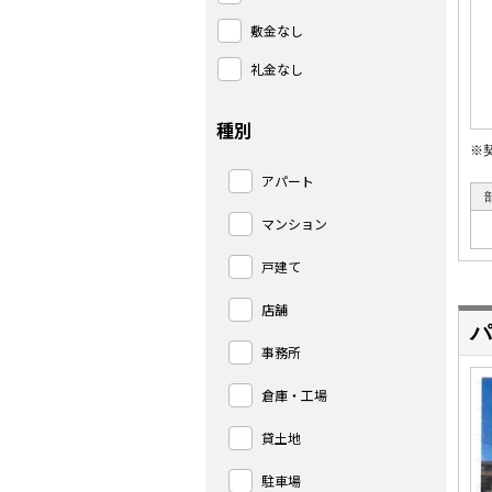
敷金なし
礼金なし
種別
※
アパート
マンション
戸建て
店舗
パ
事務所
倉庫・工場
貸土地
駐車場