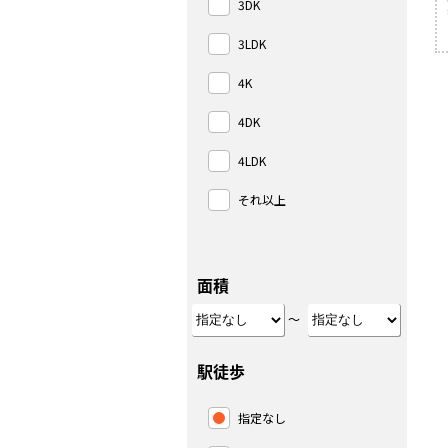
3DK
3LDK
4K
4DK
4LDK
それ以上
面積
～
駅徒歩
指定なし