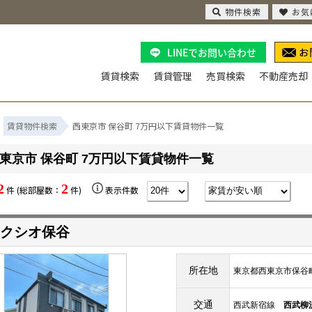
物件検索
お気
LINEでお問い合わせ
賃貸検索
賃貸管理
売買検索
不動産売却
賃貸物件検索
西東京市 保谷町 7万円以下賃貸物件一覧
東京市 保谷町 7万円以下賃貸物件一覧
2
2
件 (総部屋数：
件)
表示件数
クシオ保谷
所在地
東京都西東京市保谷
交通
西武新宿線
西武柳