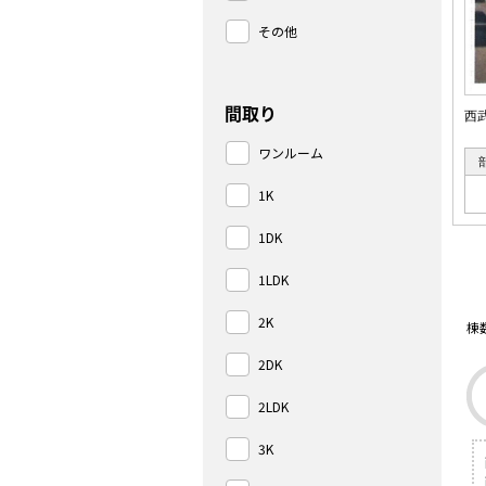
その他
間取り
西
ワンルーム
1K
1DK
1LDK
2K
棟
2DK
2LDK
3K