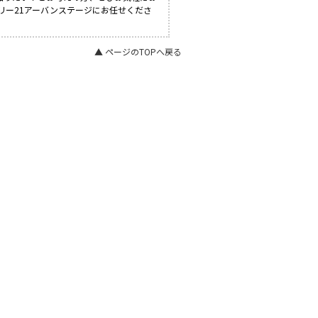
リー21アーバンステージにお任せくださ
▲ ページのTOPへ戻る