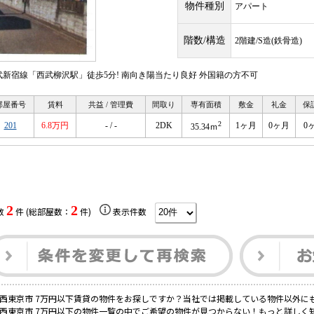
物件種別
アパート
階数/構造
2階建/S造(鉄骨造)
武新宿線「西武柳沢駅」徒歩5分! 南向き陽当たり良好 外国籍の方不可
部屋番号
賃料
共益 / 管理費
間取り
専有面積
敷金
礼金
保
2
201
6.8万円
- / -
2DK
1ヶ月
0ヶ月
0
35.34ｍ
2
2
数
件 (総部屋数：
件)
表示件数
西東京市 7万円以下賃貸の物件をお探しですか？当社では掲載している物件以外に
西東京市 7万円以下の物件一覧の中でご希望の物件が見つからない！もっと詳しく