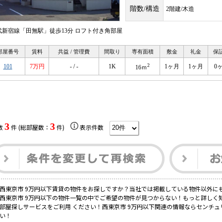
階数/構造
2階建/木造
武新宿線「田無駅」徒歩13分 ロフト付き角部屋
部屋番号
賃料
共益 / 管理費
間取り
専有面積
敷金
礼金
保
2
101
7万円
- / -
1K
1ヶ月
1ヶ月
0
16ｍ
3
3
数
件 (総部屋数：
件)
表示件数
西東京市 9万円以下賃貸の物件をお探しですか？当社では掲載している物件以外に
西東京市 9万円以下の物件一覧の中でご希望の物件が見つからない！もっと詳しく
部屋探しサービスをご利用 ください！西東京市 9万円以下関連の情報ならセンチュ
い！