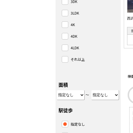
3DK
3LDK
西
4K
4DK
4LDK
それ以上
棟
面積
～
駅徒歩
指定なし