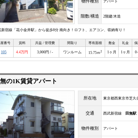
物件種別
アパート
階数/構造
2階建/木造
武新宿線「花小金井駅」から徒歩8分 南向き！ロフト、エアコン、収納有り！
部屋番号
賃料
共益 / 管理費
間取り
専有面積
敷金
礼金
保
2
105
4.4万円
3,000円 / -
ワンルーム
1ヶ月
1ヶ月
0
15.75ｍ
無の1K賃貸アパート
所在地
東京都西東京市芝久
交通
西武新宿線
田無駅
物件種別
アパート