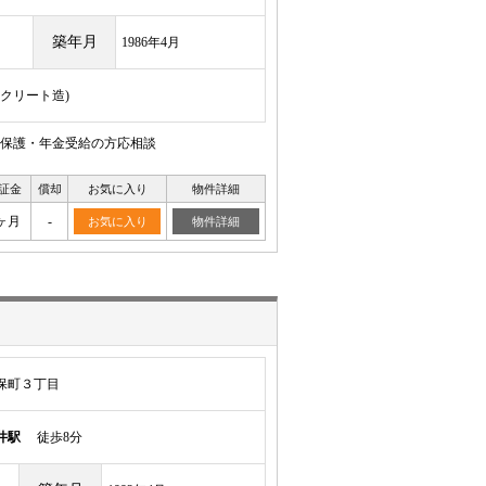
築年月
1986年4月
ンクリート造)
活保護・年金受給の方応相談
証金
償却
お気に入り
物件詳細
ヶ月
-
お気に入り
物件詳細
保町３丁目
井駅
徒歩8分