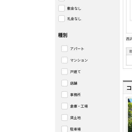
敷金なし
礼金なし
種別
西
アパート
マンション
戸建て
店舗
コ
事務所
倉庫・工場
貸土地
駐車場