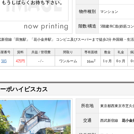
物件種別
マンション
階数/構造
5階建/RC造(鉄筋コ
武新宿線「田無駅」「花小金井駅」 コンビニ及びスーパーまで徒歩2分 外国籍・生
部屋番号
賃料
共益 / 管理費
間取り
専有面積
敷金
礼金
保
2
505
4万円
- / -
ワンルーム
1ヶ月
0ヶ月
0
16ｍ
ーポハイビスカス
所在地
東京都西東京市芝久
交通
西武新宿線
花小金