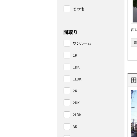
その他
西
間取り
ワンルーム
1K
1DK
1LDK
田
2K
2DK
2LDK
3K