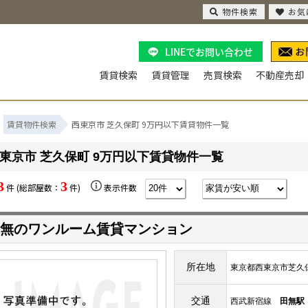
物件検索
お気
LINEでお問い合わせ
賃貸検索
賃貸管理
売買検索
不動産売却
賃貸物件検索
西東京市 芝久保町 9万円以下賃貸物件一覧
東京市 芝久保町 9万円以下賃貸物件一覧
3
3
件 (総部屋数：
件)
表示件数
無のワンルーム賃貸マンション
所在地
東京都西東京市芝久
交通
西武新宿線
田無駅