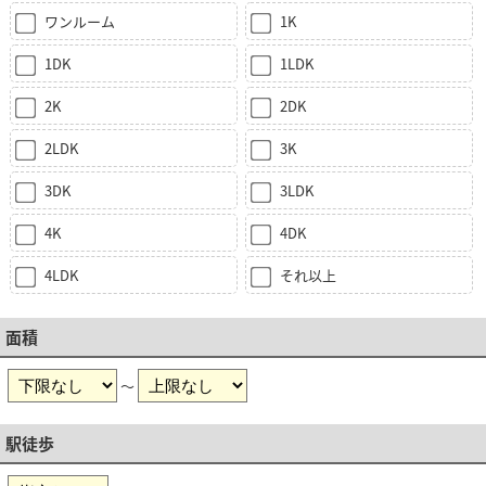
ワンルーム
1K
1DK
1LDK
2K
2DK
2LDK
3K
3DK
3LDK
4K
4DK
4LDK
それ以上
面積
～
駅徒歩