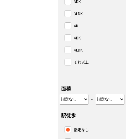
3DK
3LDK
4K
4DK
4LDK
それ以上
面積
～
駅徒歩
指定なし