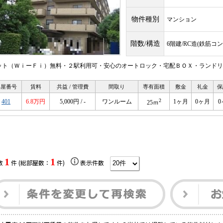
物件種別
マンション
階数/構造
6階建/RC造(鉄筋コ
ット（ＷｉーＦｉ）無料・２駅利用可・安心のオートロック・宅配ＢＯＸ・ランドリ
部屋番号
賃料
共益 / 管理費
間取り
専有面積
敷金
礼金
保
2
401
6.8万円
5,000円 / -
ワンルーム
1ヶ月
0ヶ月
0
25ｍ
1
1
数
件 (総部屋数：
件)
表示件数