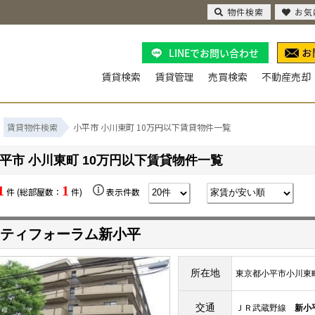
物件検索
お気
LINEでお問い合わせ
賃貸検索
賃貸管理
売買検索
不動産売却
賃貸物件検索
小平市 小川東町 10万円以下賃貸物件一覧
平市 小川東町 10万円以下賃貸物件一覧
1
1
件 (総部屋数：
件)
表示件数
ティフォーラム新小平
所在地
東京都小平市小川東
交通
ＪＲ武蔵野線
新小