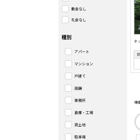
敷金なし
礼金なし
種別
ネ
アパート
マンション
戸建て
店舗
事務所
棟
倉庫・工場
貸土地
駐車場