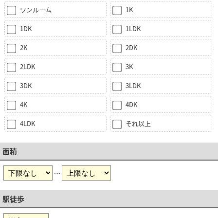
ワンルーム
1K
1DK
1LDK
2K
2DK
2LDK
3K
3DK
3LDK
4K
4DK
4LDK
それ以上
面積
～
駅徒歩