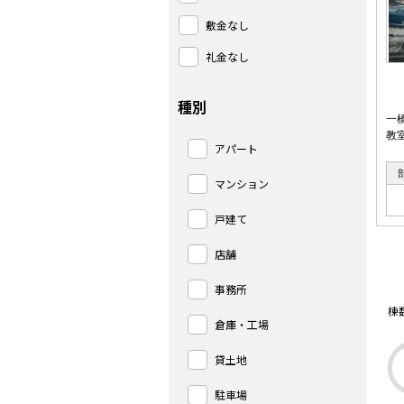
敷金なし
礼金なし
種別
一
教
アパート
マンション
戸建て
店舗
事務所
棟
倉庫・工場
貸土地
駐車場