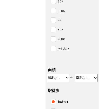
3DK
3LDK
4K
4DK
4LDK
それ以上
面積
～
駅徒歩
指定なし