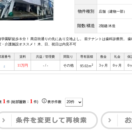
物件種別
店舗（建物一部）
階数/構造
2階建/木造
橋学園駅徒歩８分！ 商店街通りの先にあり立地よし。 前テナントは歯科診療所。 歯
室・介護施設オススメ！ 木、日、祝日は内見不可
部屋番号
賃料
共益 / 管理費
間取り
専有面積
敷金
礼金
保
2
-
11万円
- / -
その他
3ヶ月
0ヶ月
0
95.02ｍ
1
1
数
件 (総部屋数：
件)
表示件数