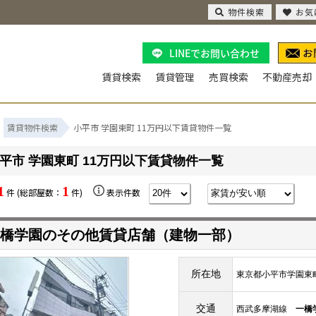
物件検索
お気
LINEでお問い合わせ
賃貸検索
賃貸管理
売買検索
不動産売却
賃貸物件検索
小平市 学園東町 11万円以下賃貸物件一覧
平市 学園東町 11万円以下賃貸物件一覧
1
1
件 (総部屋数：
件)
表示件数
橋学園のその他賃貸店舗（建物一部）
所在地
東京都小平市学園東
交通
西武多摩湖線
一橋