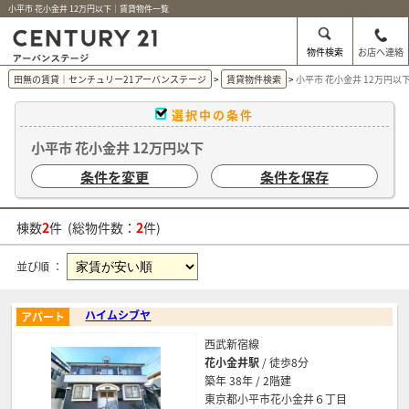
小平市 花小金井 12万円以下｜賃貸物件一覧
物件検索
お店へ連絡
田無の賃貸｜センチュリー21アーバンステージ
賃貸物件検索
小平市 花小金井 12万円
選択中の条件
小平市 花小金井 12万円以下
条件を変更
条件を保存
棟数
2
件 (総物件数：
2
件)
並び順 ：
ハイムシブヤ
アパート
西武新宿線
花小金井駅
/ 徒歩8分
築年 38年 / 2階建
東京都小平市花小金井６丁目