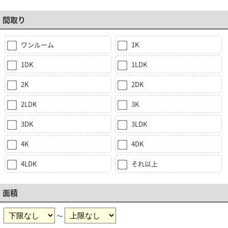
間取り
ワンルーム
1K
1DK
1LDK
2K
2DK
2LDK
3K
3DK
3LDK
4K
4DK
4LDK
それ以上
面積
～