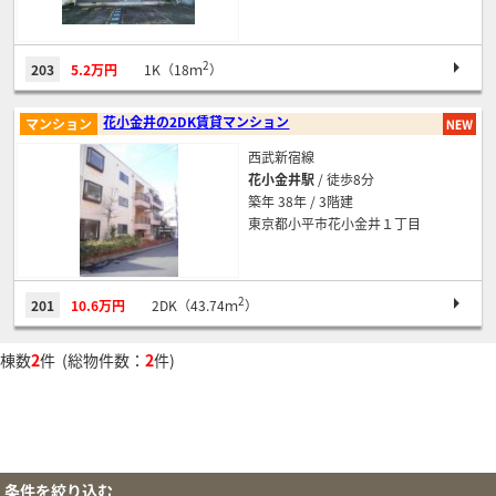
2
203
5.2万円
1K（18ｍ
）
花小金井の2DK賃貸マンション
マンション
西武新宿線
花小金井駅
/ 徒歩8分
築年 38年 / 3階建
東京都小平市花小金井１丁目
2
201
10.6万円
2DK（43.74ｍ
）
棟数
2
件 (総物件数：
2
件)
条件を絞り込む