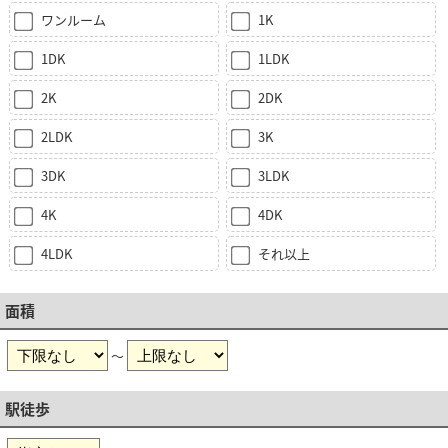
ワンルーム
1K
1DK
1LDK
2K
2DK
2LDK
3K
3DK
3LDK
4K
4DK
4LDK
それ以上
面積
～
駅徒歩