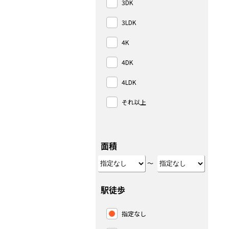
3DK
3LDK
4K
4DK
4LDK
それ以上
面積
～
駅徒歩
指定なし