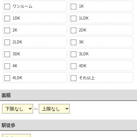
ワンルーム
1K
1DK
1LDK
2K
2DK
2LDK
3K
3DK
3LDK
4K
4DK
4LDK
それ以上
面積
～
駅徒歩