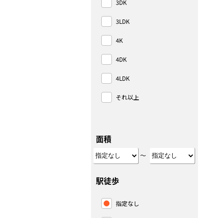
3DK
3LDK
4K
4DK
4LDK
それ以上
面積
～
駅徒歩
指定なし